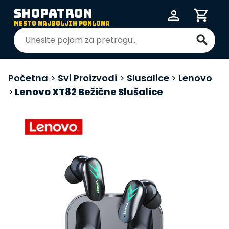
SHOPATRON
person
shopping_cart
MESTO NAJBOLJIH POKLONA
search
Početna
>
Svi Proizvodi
>
Slusalice
>
Lenovo
>
Lenovo XT82 Bežične Slušalice