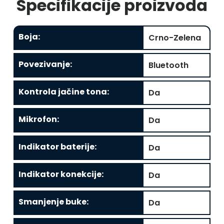
Specifikacije proizvoda
Boja
:
Crno-Zelena
Povezivanje
:
Bluetooth
Kontrola jačine tona
:
Da
Mikrofon
:
Da
Indikator baterije
:
Da
Indikator konekcije
:
Da
Smanjenje buke
:
Da