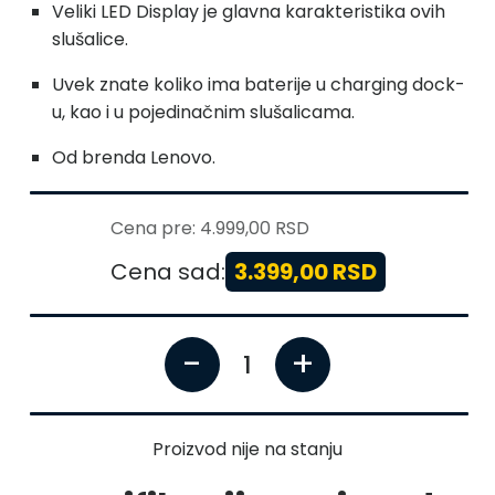
Veliki LED Display je glavna karakteristika ovih
slušalice.
Uvek znate koliko ima baterije u charging dock-
u, kao i u pojedinačnim slušalicama.
Od brenda Lenovo.
Cena pre:
4.999,00 RSD
Cena sad:
3.399,00 RSD
-
+
1
Proizvod nije na stanju