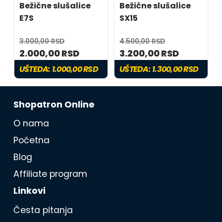
Bežične slušalice
Bežične slušalice
E7S
SX15
3.000,00 RSD
4.500,00 RSD
2.000,00 RSD
3.200,00 RSD
UŠTEDA:
1.000,00 RSD
UŠTEDA:
1.300,00 RSD
Shopatron Online
O nama
Početna
Blog
Affiliate program
Linkovi
Česta pitanja