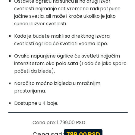
Ostavite ogrlicu na suncu ili na drugi izvor
svetlosti najmanje sat vremena radi potpune
jačine svetla, ali može i kraće ukoliko je jako
sunce ili izvor svetlosti.
Kada je budete makli sa direktnog izvora
svetlosti ogrlica će svetleti veoma lepo.
Ovako napunjene ogrlice će svetleti najjačim
intenzitetom oko pola sata (Tada će jako sporo
početi da blede).
Naročito moćno izlgleda u mračnijim
prostorijama.
Dostupne u 4 boje.
Cena pre:
1.799,00 RSD
Cena sad:
799,00 RSD