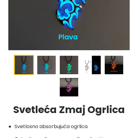
Svetleća Zmaj Ogrlica
Svetlosno absorbujuća ogrlica.