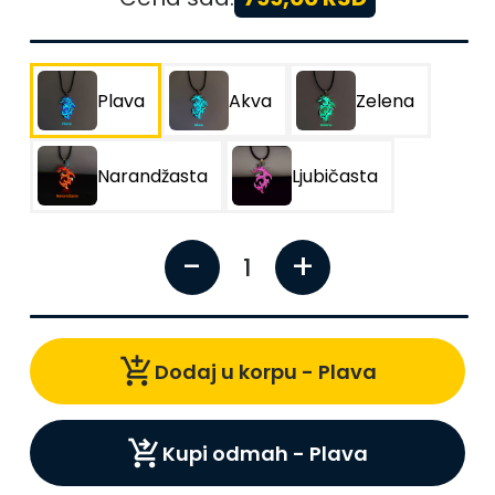
Plava
Akva
Zelena
Narandžasta
Ljubičasta
-
+
1
add_shopping_cart
Dodaj u korpu -
Plava
shopping_cart_checkout
Kupi odmah -
Plava