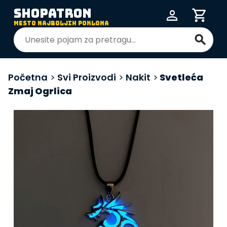
SHOPATRON
person
shopping_cart
MESTO NAJBOLJIH POKLONA
search
Početna
>
Svi Proizvodi
>
Nakit
>
Svetleća
Zmaj Ogrlica