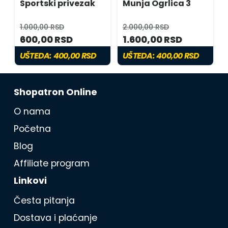
Sportski privezak
Munja Ogrlica 3
1.000,00 RSD
2.000,00 RSD
600,00 RSD
1.600,00 RSD
UŠTEDA:
400,00 RSD
UŠTEDA:
400,00 RSD
Shopatron Online
O nama
Početna
Blog
Affiliate program
Linkovi
Česta pitanja
Dostava i plaćanje