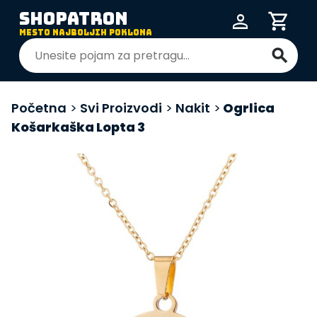
SHOPATRON
person
shopping_cart
MESTO NAJBOLJIH POKLONA
search
Početna
>
Svi Proizvodi
>
Nakit
>
Ogrlica
Košarkaška Lopta 3