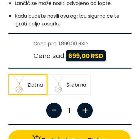
Lančić se može nositi odvojeno od lopte.
Kada budete nosili ovu ogrlicu sigurno će te
igrati bolje košarku.
Cena pre:
1.899,00 RSD
Cena sad:
699,00 RSD
Zlatna
Srebrna
-
+
1