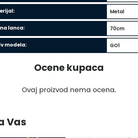
rijal:
Metal
na lanca:
70cm
iv modela:
GO1
Ocene kupaca
Ovaj proizvod nema ocena.
a Vas