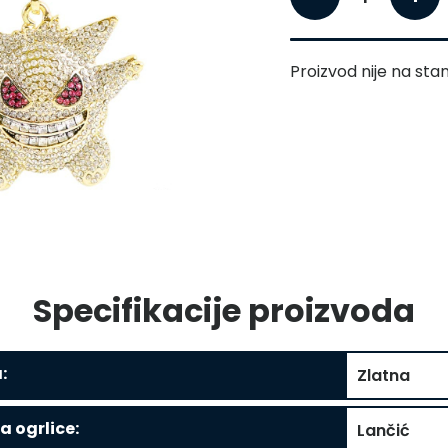
Proizvod nije na stan
Specifikacije proizvoda
:
Zlatna
a ogrlice:
Lančić