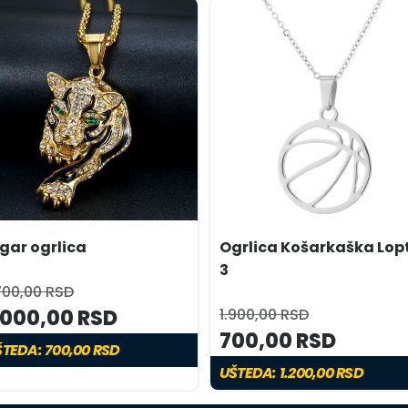
igar ogrlica
Ogrlica Košarkaška Lop
3
700,00 RSD
.000,00 RSD
1.900,00 RSD
700,00 RSD
TEDA: 700,00 RSD
UŠTEDA: 1.200,00 RSD