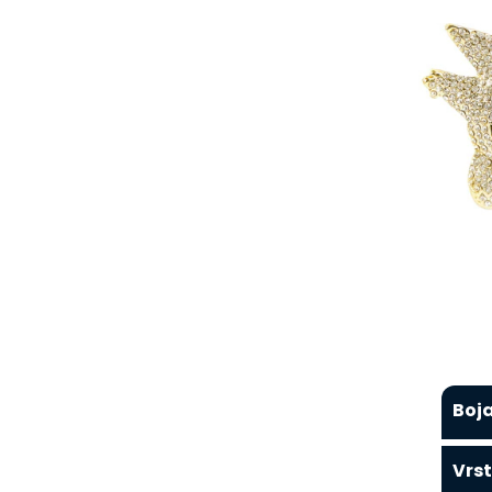
Boja
Vrst