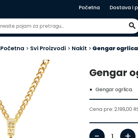
Početna
Dostava i 
search
Početna
>
Svi Proizvodi
>
Nakit
>
Gengar ogrlica
Gengar o
Gengar ogrlica.
Cena pre: 2.199,00 
-
+
1