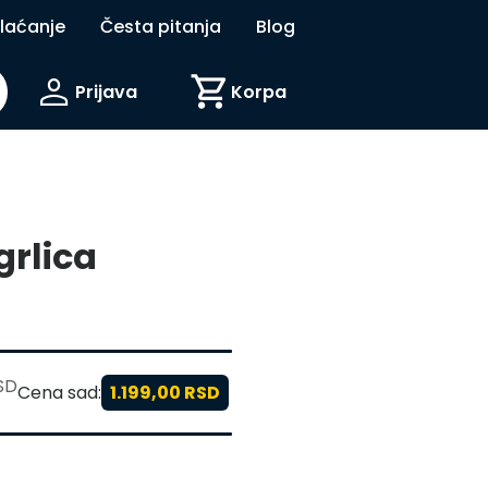
plaćanje
Česta pitanja
Blog
person
shopping_cart
Prijava
Korpa
grlica
RSD
Cena sad:
1.199,00 RSD