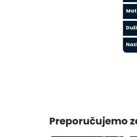
Mate
Duži
Naz
Preporučujemo z