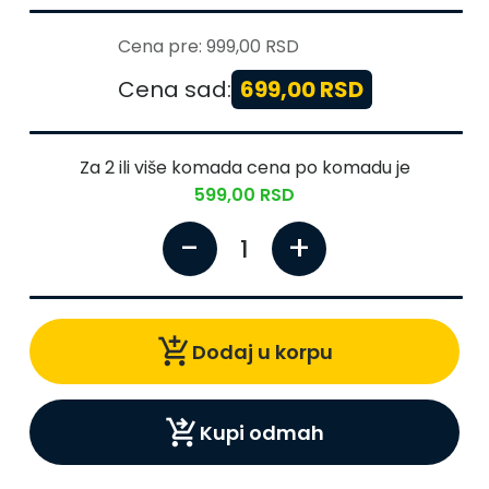
Cena pre:
999,00 RSD
Cena sad:
699,00 RSD
Za
2
ili više komada cena po komadu je
599,00 RSD
-
+
1
add_shopping_cart
Dodaj u korpu
shopping_cart_checkout
Kupi odmah