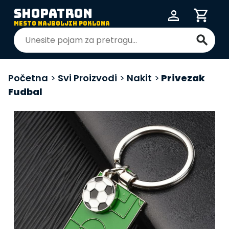
SHOPATRON
person
shopping_cart
MESTO NAJBOLJIH POKLONA
search
Početna
>
Svi Proizvodi
>
Nakit
>
Privezak
Fudbal