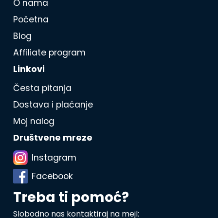
O nama
Početna
Blog
Affiliate program
Linkovi
Česta pitanja
Dostava i plaćanje
Moj nalog
Društvene mreze
Instagram
Facebook
Treba ti pomoć?
Slobodno nas kontaktiraj na mejl: