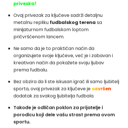
priveska!
Ovaj privezak za ključeve sadrži detaljnu
metalnu repliku
fudbalskog terena
sa
minijaturnom fudbalskom loptom
pričvršćenom lancem.
Ne samo da je to praktičan način da
organizujete svoje ključeve, već je i zabavan i
kreativan način da pokažete svoju ljubav
prema fudbalu.
Bez obzira da li ste iskusan igrač ili samo ljubitelj
sporta, ovaj privezak za ključeve je
savršen
dodatak za svakog ljubitelja fudbala.
Takođe je odličan poklon za prijatelje i
porodicu koji dele vašu strast prema ovom
sportu.