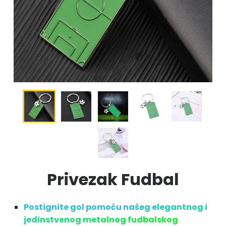
Privezak Fudbal
Postignite gol pomoću našeg elegantnog i
jedinstvenog metalnog fudbalskog