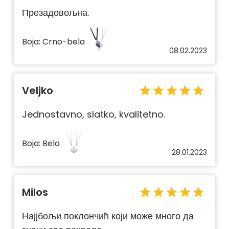
Презадовољна.
Boja:
Crno-bela
08.02.2023
Veljko
star
star
star
star
star
Jednostavno, slatko, kvalitetno.
Boja:
Bela
28.01.2023
Milos
star
star
star
star
star
Најјбољи поклончић који може много да