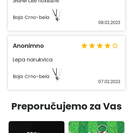
значи све похвале
Boja:
Crno-bela
08.02.2023
Anonimno
star
star
star
star
star_outline
Lepa narukvica
Boja:
Crno-bela
07.02.2023
Preporučujemo za Vas