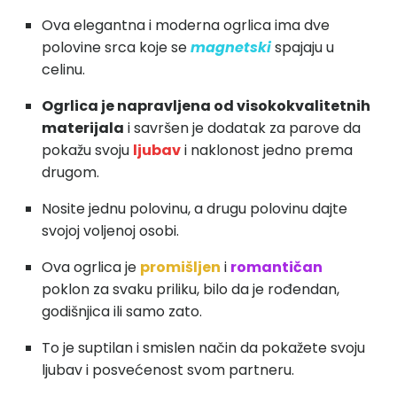
Ova elegantna i moderna ogrlica ima dve
polovine srca koje se
magnetski
spajaju u
celinu.
Ogrlica je napravljena od visokokvalitetnih
materijala
i savršen je dodatak za parove da
pokažu svoju
ljubav
i naklonost jedno prema
drugom.
Nosite jednu polovinu, a drugu polovinu dajte
svojoj voljenoj osobi.
Ova ogrlica je
promišljen
i
romantičan
poklon za svaku priliku, bilo da je rođendan,
godišnjica ili samo zato.
To je suptilan i smislen način da pokažete svoju
ljubav i posvećenost svom partneru.