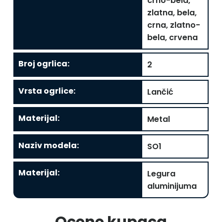
crno-bela,
zlatna, bela,
crna, zlatno-
bela, crvena
Broj ogrlica
:
2
Vrsta ogrlice
:
Lančić
Materijal
:
Metal
Naziv modela
:
SO1
Materijal
:
Legura
aluminijuma
Ocene kupaca