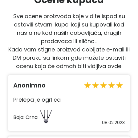
Sve ocene proizvoda koje vidite ispod su
ostavili stvarni kupci koji su kupovali kod
nas a ne kod naših dobavljača, drugih
prodavaca ili slično...
Kada vam stigne proizvod dobijate e-mail ili
DM poruku sa linkom gde možete ostaviti
ocenu koja će odmah biti vidljiva ovde.
Anonimno
star
star
star
star
star
Prelepa je ogrlica
Boja:
Crna
08.02.2023