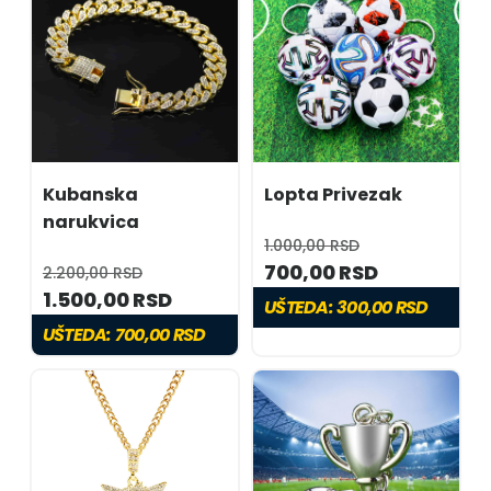
Kubanska
Lopta Privezak
narukvica
1.000,00 RSD
700,00 RSD
2.200,00 RSD
1.500,00 RSD
UŠTEDA:
300,00 RSD
UŠTEDA:
700,00 RSD