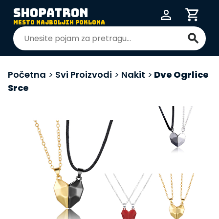
SHOPATRON
person
shopping_cart
MESTO NAJBOLJIH POKLONA
search
Početna
>
Svi Proizvodi
>
Nakit
>
Dve Ogrlice
Srce