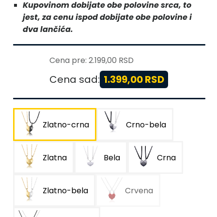
Kupovinom dobijate obe polovine srca, to
jest, za cenu ispod dobijate obe polovine i
dva lančića.
Cena pre:
2.199,00 RSD
Cena sad:
1.399,00 RSD
Zlatno-crna
Crno-bela
Zlatna
Bela
Crna
Zlatno-bela
Crvena