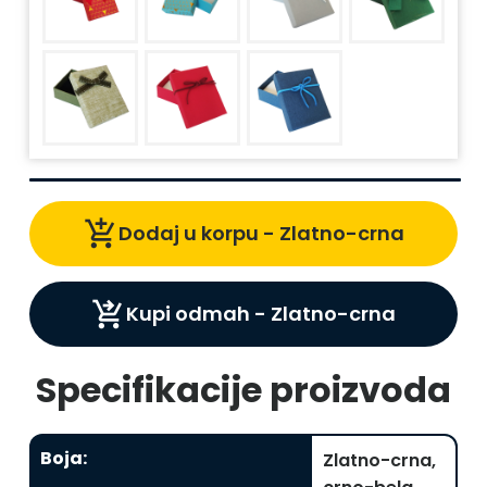
add_shopping_cart
Dodaj u korpu -
Zlatno-crna
shopping_cart_checkout
Kupi odmah -
Zlatno-crna
Specifikacije proizvoda
Boja
:
Zlatno-crna,