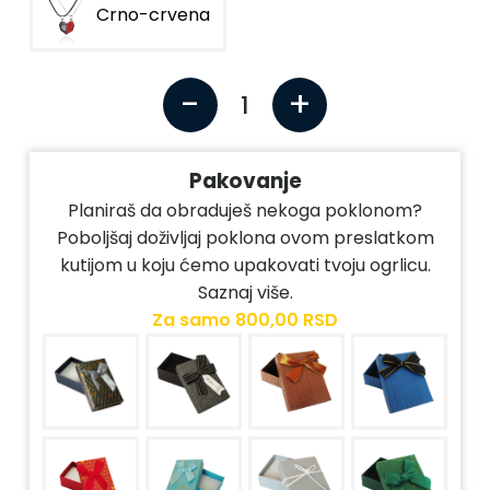
Crno-crvena
-
+
1
Pakovanje
Planiraš da obraduješ nekoga poklonom?
Poboljšaj doživljaj poklona ovom preslatkom
kutijom u koju ćemo upakovati tvoju ogrlicu.
Saznaj više.
Za samo
800,00 RSD