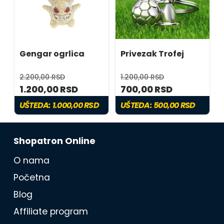
Gengar ogrlica
Privezak Trofej
2.200,00 RSD
1.200,00 RSD
1.200,00 RSD
700,00 RSD
UŠTEDA:
1.000,00 RSD
UŠTEDA:
500,00 RSD
Shopatron Online
O nama
Početna
Blog
Affiliate program