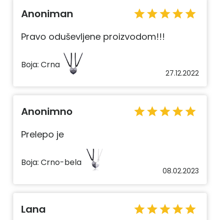
Anoniman
star
star
star
star
star
Pravo oduševljene proizvodom!!!
Boja:
Crna
27.12.2022
Anonimno
star
star
star
star
star
Prelepo je
Boja:
Crno-bela
08.02.2023
Lana
star
star
star
star
star