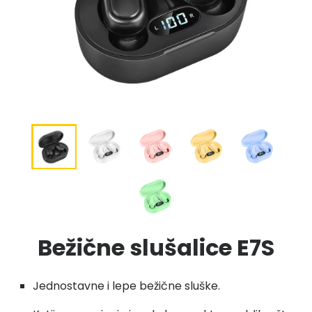
Bežične slušalice E7S
Jednostavne i lepe bežične sluške.