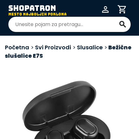
SHOPATRON
person
shopping_cart
MESTO NAJBOLJIH POKLONA
search
Početna
>
Svi Proizvodi
>
Slusalice
>
Bežične
slušalice E7S