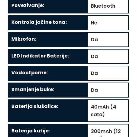
Povezivanje
:
Bluetooth
Kontrola jačine tona
:
Ne
Mikrofon
:
Da
LED Indikator Baterije
:
Da
Vodootporne
:
Da
Smanjenje buke
:
Da
Baterija slušalice
:
40mAh (4
sata)
Baterija kutije
:
300mAh (12