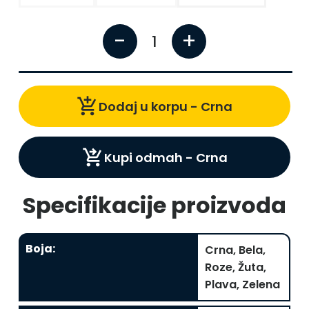
-
+
1
add_shopping_cart
Dodaj u korpu -
Crna
shopping_cart_checkout
Kupi odmah -
Crna
Specifikacije proizvoda
Boja
:
Crna, Bela,
Roze, Žuta,
Plava, Zelena