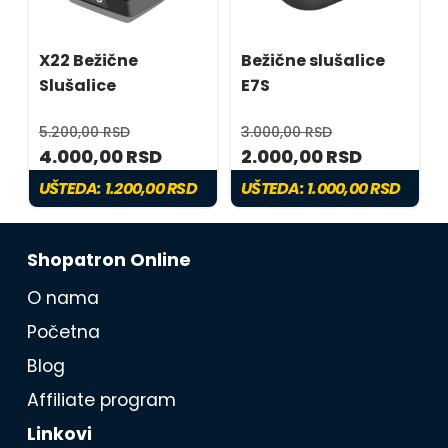
X22 Bežične
Bežične slušalice
Slušalice
E7S
5.200,00 RSD
3.000,00 RSD
4.000,00 RSD
2.000,00 RSD
UŠTEDA:
1.200,00 RSD
UŠTEDA:
1.000,00 RSD
Shopatron Online
O nama
Početna
Blog
Affiliate program
Linkovi