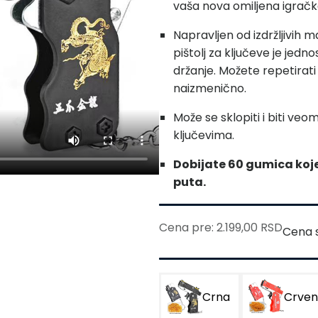
vaša nova omiljena igračk
Napravljen od izdržljivih m
pištolj za ključeve je jed
držanje. Možete repetirati
naizmenično.
Može se sklopiti i biti v
ključevima.
Dobijate 60 gumica koje
puta.
Cena pre: 2.199,00 RSD
Cena 
Crna
Crve