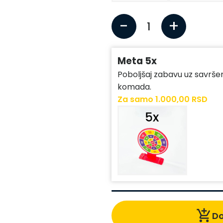
-
+
1
Meta 5x
Poboljšaj zabavu uz savrše
komada.
Za samo 1.000,00 RSD
add_shopping_cart
Do