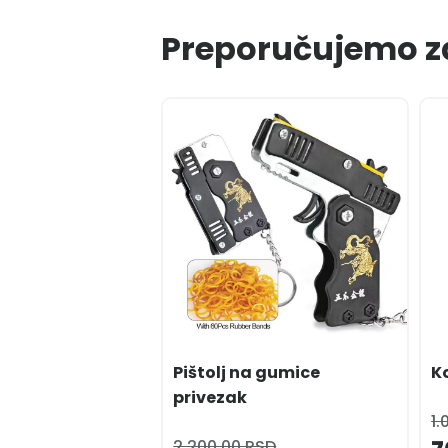
Preporučujemo z
Pištolj na gumice
K
privezak
1.
2.200,00 RSD