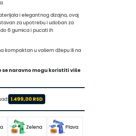
a.
aterijala i elegantnog dizajna, ovaj
nostavan za upotrebu i udoban za
 do 6 gumica i pucati ih
eoma kompaktan u vašem džepu ili na
 se naravno mogu koristiti više
sad:
1.499,00 RSD
na
Zelena
Plava