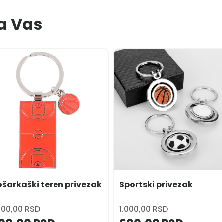
a Vas
ošarkaški teren privezak
Sportski privezak
000,00 RSD
1.000,00 RSD