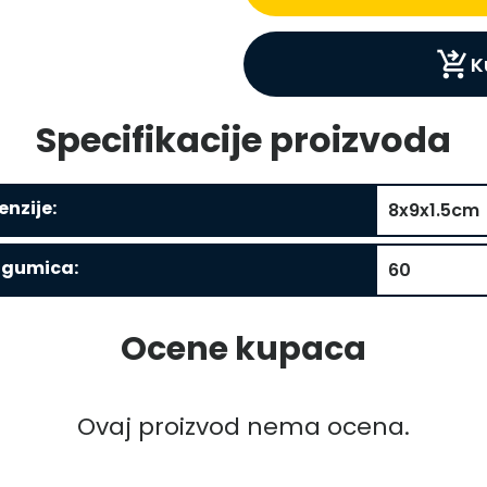
shopping_cart_checkout
K
Specifikacije proizvoda
nzije:
8x9x1.5cm
 gumica:
60
Ocene kupaca
Ovaj proizvod nema ocena.