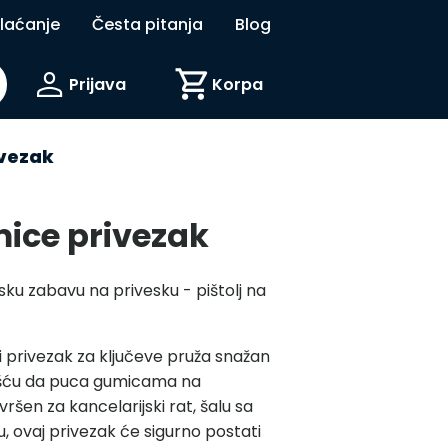
plaćanje
Česta pitanja
Blog
person
shopping_cart
Prijava
Korpa
ivezak
mice privezak
u zabavu na privesku - pištolj na
i privezak za ključeve pruža snažan
ću da puca gumicama na
ršen za kancelarijski rat, šalu sa
u, ovaj privezak će sigurno postati