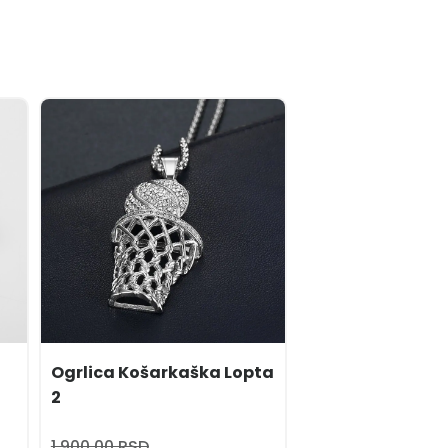
Ogrlica Košarkaška Lopta
2
1.900,00 RSD