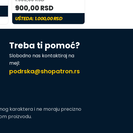
900,00 RSD
UŠTEDA: 1.000,00 RSD
Treba ti pomoć?
Slobodno nas kontaktiraj na
mejl:
podrska@shopatron.rs
tivnog karaktera i ne moraju precizno
nom proizvodu.