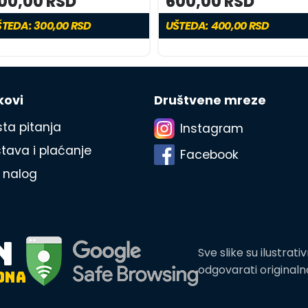
00,00 RSD
600,00 RSD
TEDA: 300,00 RSD
UŠTEDA: 400,00 RSD
kovi
Društvene mreze
ta pitanja
Instagram
tava i plaćanje
Facebook
 nalog
N
Sve slike su ilustra
odgovarati original
ONA