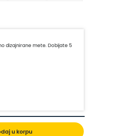
no dizajnirane mete. Dobijate 5
daj u korpu