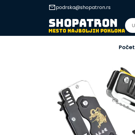
mail
podrska@shopatron.rs
SHOPATRON
MESTO NAJBOLJIH POKLONA
Poče