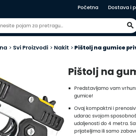
Početna
Dostava i 
search
tna
>
Svi Proizvodi
>
Nakit
>
Pištolj na gumice pr
Pištolj na gu
Predstavljamo vam vrhunsk
gumice!
Ovaj kompaktni i prenosiv
udarac svojom sposobnoš
udaljenosti do 4 metra. Sav
prijateljima ili samo zabav