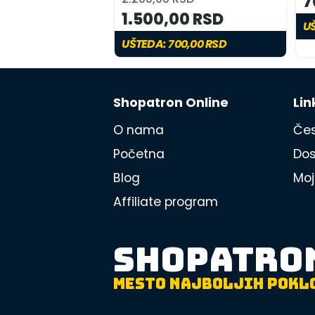
7
1.500,00 RSD
UŠ
UŠTEDA: 700,00 RSD
Shopatron Online
Lin
O nama
Čes
Početna
Dos
Blog
Moj
Affiliate program
SHOPATRO
MESTO NAJBOLJIH POKL