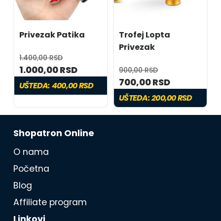
Privezak Patika
Trofej Lopta
Privezak
1.400,00 RSD
1.000,00 RSD
900,00 RSD
700,00 RSD
UŠTEDA:
400,00 RSD
UŠTEDA:
200,00 RSD
Shopatron Online
O nama
Početna
Blog
Affiliate program
Linkovi