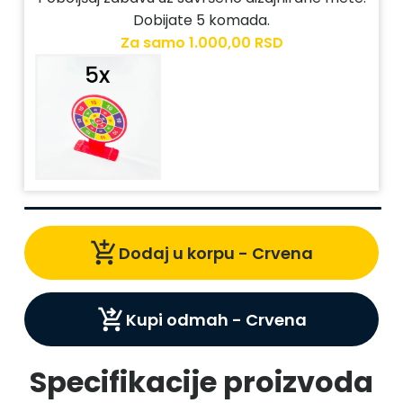
Dobijate 5 komada.
Za samo
1.000,00 RSD
add_shopping_cart
Dodaj u korpu -
Crvena
shopping_cart_checkout
Kupi odmah -
Crvena
Specifikacije proizvoda