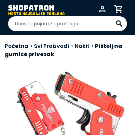
SHOPATRON
person
shopping_cart
MESTO NAJBOLJIH POKLONA
search
Početna
>
Svi Proizvodi
>
Nakit
>
Pištolj na
gumice privezak