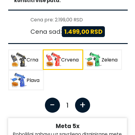
koristiti više puta.
Cena pre:
2.199,00 RSD
Cena sad:
1.499,00 RSD
Crna
Crvena
Zelena
Plava
-
+
1
Meta 5x
Poboljšaj zabavu uz savršeno dizajnirane mete.