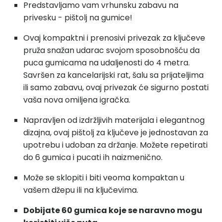
Predstavljamo vam vrhunsku zabavu na
privesku - pištolj na gumice!
Ovaj kompaktni i prenosivi privezak za ključeve
pruža snažan udarac svojom sposobnošću da
puca gumicama na udaljenosti do 4 metra.
Savršen za kancelarijski rat, šalu sa prijateljima
ili samo zabavu, ovaj privezak će sigurno postati
vaša nova omiljena igračka.
Napravljen od izdržljivih materijala i elegantnog
dizajna, ovaj pištolj za ključeve je jednostavan za
upotrebu i udoban za držanje. Možete repetirati
do 6 gumica i pucati ih naizmenično.
Može se sklopiti i biti veoma kompaktan u
vašem džepu ili na ključevima.
Dobijate 60 gumica koje se naravno mogu